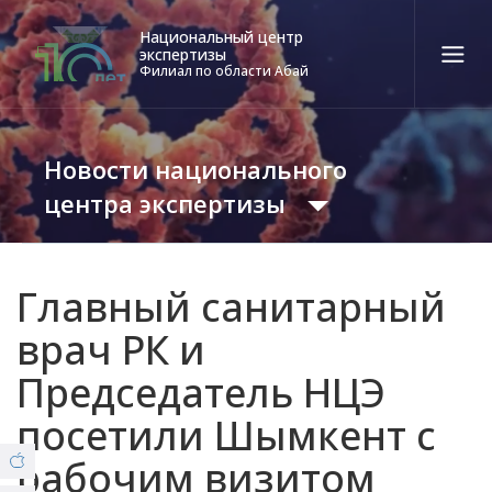
Национальный центр
экспертизы
Филиал по области Абай
Қаз
Рус
Eng
Новости национального
Контакт-центр:
58-85-55, 258-85-55 (
Алматы
)
центра экспертизы
+7 (7277) 27-70-67 (
Конаев
)
Тел. доверия:
Новости
+7 (7172) 55-49-21
Главный санитарный
врач РК и
Видеогалерея
О ФИЛИАЛЕ
Председатель НЦЭ
© Copyright 2019 - nce.kz - all rights reserved.
посетили Шымкент с
Отделения
рабочим визитом