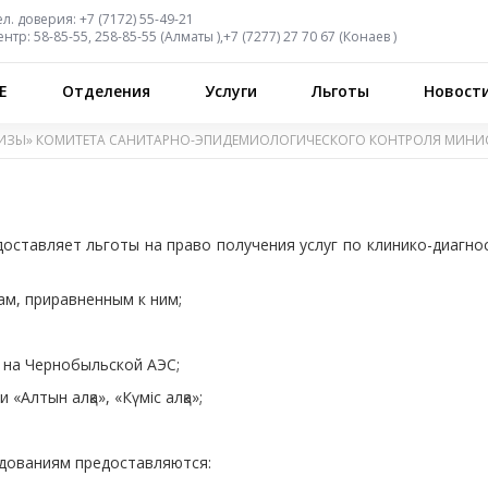
ел. доверия:
+7 (7172) 55-49-21
ентр:
58-85-55, 258-85-55 (
Алматы
),
+7 (7277) 27 70 67 (
Конаев
)
Е
Отделения
Услуги
Льготы
Новост
ИЗЫ» КОМИТЕТА САНИТАРНО-ЭПИДЕМИОЛОГИЧЕСКОГО КОНТРОЛЯ МИНИС
оставляет льготы на право получения услуг по клинико-диагн
ам, приравненным к ним;
 на Чернобыльской АЭС;
Алтын алқа», «Күміс алқа»;
едованиям предоставляются: